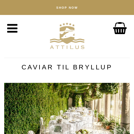
SHOP NOW
BUTIK
Kaviar
Fisk
Tilbehør
OM
Attilus-måden
CAVIAR TIL BRYLLUP
Vores dambrug
Vores produkter
Kvalitetssikring
Bæredygtighed
NYHEDER
OPLEV