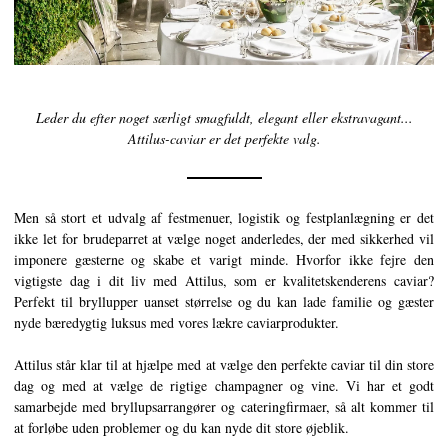
Caviarens Historie
Smagsguide
Caviarklassificering
Leder du efter noget særligt smagfuldt, elegant eller ekstravagant...
Fremstilling af caviar
Attilus-caviar er det perfekte valg.
Certificering
Men så stort et udvalg af festmenuer, logistik og festplanlægning er det
OPSKRIFTER
ikke let for brudeparret at vælge noget anderledes, der med sikkerhed vil
EVENTS
imponere gæsterne og skabe et varigt minde. Hvorfor ikke fejre den
vigtigste dag i dit liv med Attilus, som er kvalitetskenderens caviar?
Bryllup
Perfekt til bryllupper uanset størrelse og du kan lade familie og gæster
Events for virksomheder
nyde bæredygtig luksus med vores lækre caviarprodukter.
KONTO
Attilus står klar til at hjælpe med at vælge den perfekte caviar til din store
dag og med at vælge de rigtige champagner og vine. Vi har et godt
KONTAKT
samarbejde med bryllupsarrangører og cateringfirmaer, så alt kommer til
at forløbe uden problemer og du kan nyde dit store øjeblik.
DA