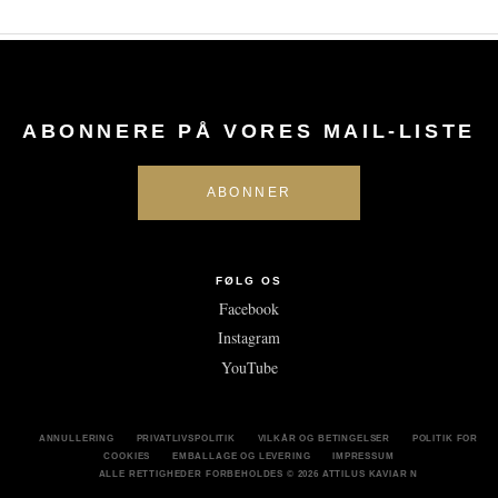
ABONNERE PÅ VORES MAIL-LISTE
FØLG OS
Facebook
Instagram
YouTube
ANNULLERING
PRIVATLIVSPOLITIK
VILKÅR OG BETINGELSER
POLITIK FOR
COOKIES
EMBALLAGE OG LEVERING
IMPRESSUM
ALLE RETTIGHEDER FORBEHOLDES
© 2026 ATTILUS KAVIAR N